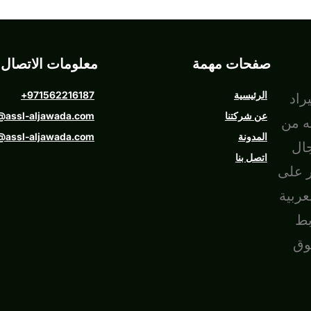
صفحات مهمة
معلومات الاتصال 
الرئيسية
971562216187+
راد
عن شركتنا
@assl-aljawada.com
ه من
المدونة
@assl-aljawada.com
ال
اتصل بنا
ر على
عربية
بط
وق