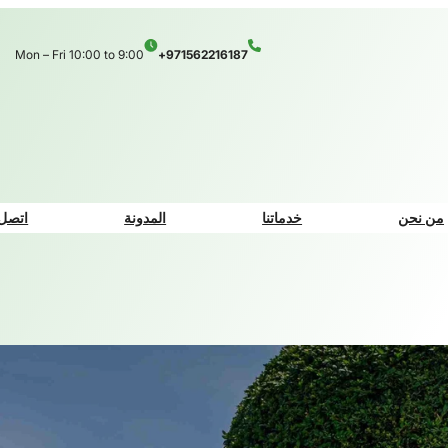
Mon – Fri 10:00 to 9:00
971562216187+
من نحن
خدماتنا
المدونة
اتصل 